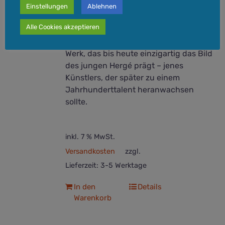
ab 8 Jahren
Einstellungen
Ablehnen
Der allererste Tim-und-Struppi-Band
Alle Cookies akzeptieren
– ein Stück Comicgeschichte!
Ein
kompromisslos antikommunistisches
Werk, das bis heute einzigartig das Bild
des jungen Hergé prägt – jenes
Künstlers, der später zu einem
Jahrhunderttalent heranwachsen
sollte.
inkl. 7 % MwSt.
Versandkosten
zzgl.
Lieferzeit:
3-5 Werktage
In den
Details
Warenkorb