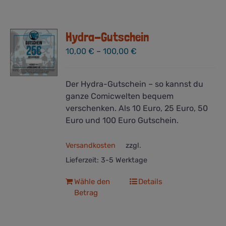
Hydra-Gutschein
10,00
€
–
100,00
€
Der Hydra-Gutschein – so kannst du
ganze Comicwelten bequem
verschenken. Als 10 Euro, 25 Euro, 50
Euro und 100 Euro Gutschein.
Versandkosten
zzgl.
Lieferzeit:
3-5 Werktage
Dieses
Wähle den
Details
Betrag
Produkt
weist
mehrere