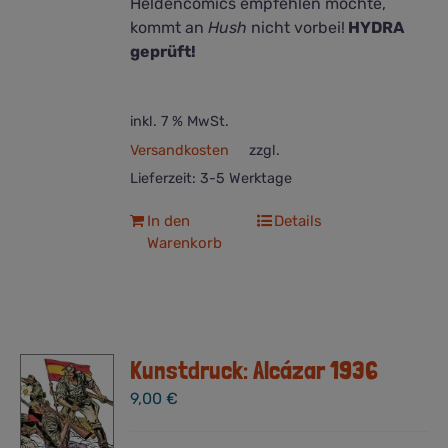
Heldencomics empfehlen möchte,
kommt an
Hush
nicht vorbei!
HYDRA
geprüft!
inkl. 7 % MwSt.
Versandkosten
zzgl.
Lieferzeit:
3-5 Werktage
In den
Details
Warenkorb
Kunstdruck: Alcázar 1936
9,00
€