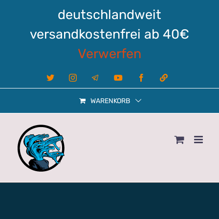
Zum
deutschlandweit
Inhalt
springen
versandkostenfrei ab 40€
Verwerfen
X
Instagram
Telegram
YouTube
Facebook
Linktree
WARENKORB