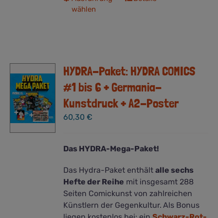
wählen
Produkt
weist
mehrere
Varianten
auf.
HYDRA-Paket: HYDRA COMICS
Die
Optionen
#1 bis 6 + Germania-
können
Kunstdruck + A2-Poster
auf
der
60,30
€
Produktseite
gewählt
Das HYDRA-Mega-Paket!
werden
Das Hydra-Paket enthält
alle sechs
Hefte der Reihe
mit insgesamt 288
Seiten Comickunst von zahlreichen
Künstlern der Gegenkultur.
Als Bonus
liegen kostenlos bei: ein
Schwarz-Rot-