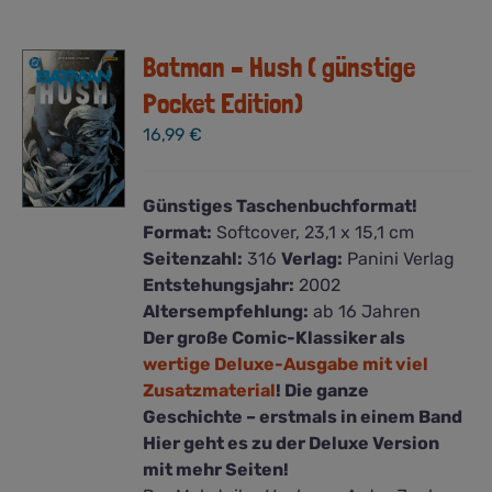
Varianten
auf.
Die
Batman – Hush ( günstige
Optionen
Pocket Edition)
können
16,99
€
auf
der
Produktseite
Günstiges Taschenbuchformat!
gewählt
Format:
Softcover, 23,1 x 15,1 cm
werden
Seitenzahl:
316
Verlag:
Panini Verlag
Entstehungsjahr:
2002
Altersempfehlung:
ab 16 Jahren
Der große Comic-Klassiker als
wertige Deluxe-Ausgabe mit viel
Zusatzmaterial
! Die ganze
Geschichte – erstmals in einem Band
Hier geht es zu der Deluxe Version
mit mehr Seiten!