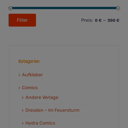
Filter
Preis:
—
0 €
350 €
Min.
Max.
Preis
Preis
Kategorien
Aufkleber
Comics
Andere Verlage
Dresden – Im Feuersturm
Hydra Comics