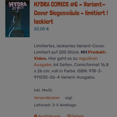
HYDRA COMICS #6 – Variant-
Cover Siegessäule – limitiert |
lackiert
20,00
€
Limitiertes, lackiertes Variant-Cover.
Limitiert auf 200 Stück.
Mit
Produkt-
Video
.
Hier geht es zu
regulären
Ausgabe
.
64 Seiten, Comicformat 16,8
x 26 cm, voll in Farbe. ISBN: 978-3-
911035-06-4 Variant-Ausgabe.
inkl. MwSt.
Versandkosten
zzgl.
Lieferzeit:
3-5 Werktage
Dieses
Ausführung
Details