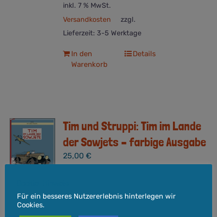
inkl. 7 % MwSt.
Versandkosten
zzgl.
Lieferzeit:
3-5 Werktage
In den
Details
Warenkorb
Tim und Struppi: Tim im Lande
der Sowjets – farbige Ausgabe
25,00
€
Cookie-Hinweis
Format:
Hardcover. 30 x 22,3 cm
Für ein besseres Nutzererlebnis hinterlegen wir
Seitenzahl:
144
Verlag:
Carlsen
Cookies.
Entstehung:
1929
Altersempfehlung
: