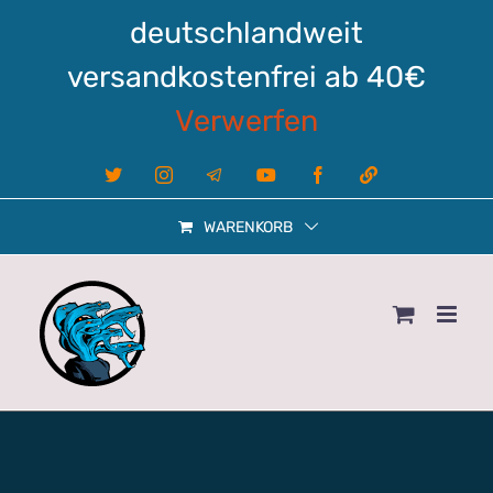
Zum
deutschlandweit
Inhalt
springen
versandkostenfrei ab 40€
Verwerfen
X
Instagram
Telegram
YouTube
Facebook
Linktree
WARENKORB