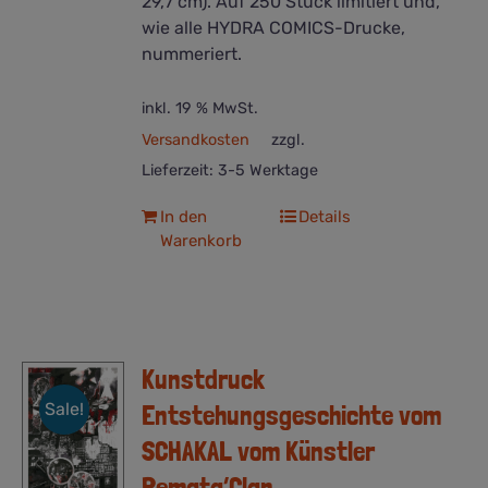
29,7 cm). Auf 250 Stück limitiert und,
wie alle HYDRA COMICS-Drucke,
nummeriert.
inkl. 19 % MwSt.
Versandkosten
zzgl.
Lieferzeit:
3-5 Werktage
In den
Details
Warenkorb
Kunstdruck
Sale!
Entstehungsgeschichte vom
SCHAKAL vom Künstler
Remata’Clan