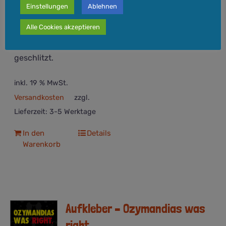
Einstellungen
Ablehnen
Jedes Kind weiß: Reds don't read
Alle Cookies akzeptieren
Comics! Maße: 105 x 74mm (DIN-A7).
Paket mit 30 Aufklebern. Rückseite
geschlitzt.
inkl. 19 % MwSt.
Versandkosten
zzgl.
Lieferzeit:
3-5 Werktage
In den
Details
Warenkorb
Aufkleber – Ozymandias was
right