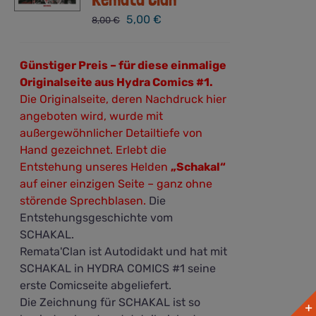
Ursprünglicher
Aktueller
5,00
€
8,00
€
Preis
Preis
war:
ist:
Günstiger Preis – für diese einmalige
8,00 €
5,00 €.
Originalseite aus Hydra Comics #1.
Die Originalseite, deren Nachdruck hier
angeboten wird, wurde mit
außergewöhnlicher Detailtiefe von
Hand gezeichnet. Erlebt die
Entstehung unseres Helden
„Schakal“
auf einer einzigen Seite – ganz ohne
störende Sprechblasen.
Die
Entstehungsgeschichte vom
SCHAKAL.
Remata'Clan ist Autodidakt und hat mit
SCHAKAL in HYDRA COMICS #1 seine
erste Comicseite abgeliefert.
Die Zeichnung für SCHAKAL ist so