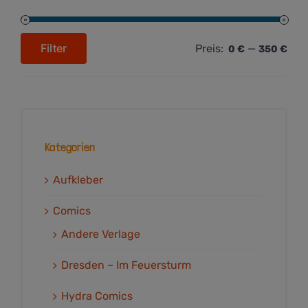
Filter
Preis:
—
0 €
350 €
Min.
Max.
Preis
Preis
Kategorien
Aufkleber
Comics
Andere Verlage
Dresden – Im Feuersturm
Hydra Comics