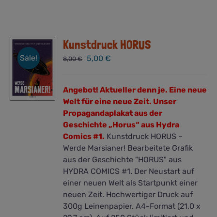
Kunstdruck HORUS
Sale!
Ursprünglicher
Aktueller
5,00
€
8,00
€
Preis
Preis
war:
ist:
Angebot!
Aktueller denn je. Eine neue
8,00 €
5,00 €.
Welt für eine neue Zeit.
Unser
Propagandaplakat aus der
Geschichte „Horus“ aus Hydra
Comics #1.
Kunstdruck HORUS –
Werde Marsianer! Bearbeitete Grafik
aus der Geschichte "HORUS" aus
HYDRA COMICS #1. Der Neustart auf
einer neuen Welt als Startpunkt einer
neuen Zeit. Hochwertiger Druck auf
300g Leinenpapier. A4-Format (21,0 x